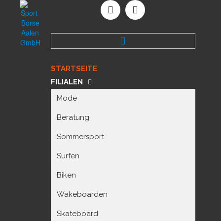
STARTSEITE
FILIALEN
Mode
Beratung
Sommersport
Surfen
Biken
Wakeboarden
Skateboard