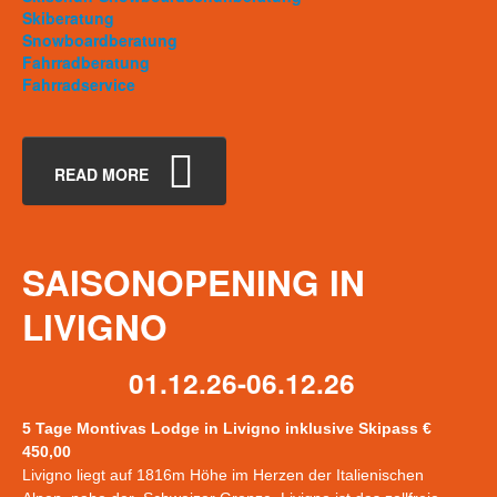
Skiberatung
Snowboardberatung
Fahrradberatung
Fahrradservice
READ MORE
SAISONOPENING
IN
LIVIGNO
01.12.26-06.12.26
5 Tage Montivas Lodge in Livigno inklusive Skipass €
450,00
Livigno liegt auf 1816m Höhe im Herzen der Italienischen