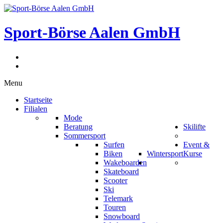
Sport-Börse Aalen GmbH
Menu
Startseite
Filialen
Mode
Beratung
Skilifte
Sommersport
Surfen
Event &
Biken
Wintersport
Kurse
Wakeboarden
Skateboard
Scooter
Ski
Telemark
Touren
Snowboard