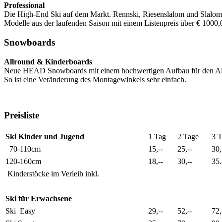
Professional
Die High-End Ski auf dem Markt. Rennski, Riesenslalom und Slaloms
Modelle aus der laufenden Saison mit einem Listenpreis über € 1000,
Snowboards
Allround & Kinderboards
Neue HEAD Snowboards mit einem hochwertigen Aufbau für den Allr
So ist eine Veränderung des Montagewinkels sehr einfach.
Preisliste
Ski Kinder und Jugend
1 Tag
2 Tage
3 
70-110cm
15,--
25,--
30,
120-160cm
18,--
30,--
35.
Kinderstöcke im Verleih inkl.
Ski für Erwachsene
Ski Easy
29,--
52,--
72,