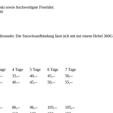
ki sowie hochwertigste Freerider.
00
ounder. Die Snowboardbindung lässt sich mit nur einem Hebel 360G
Tage
4 Tage
5 Tage
6 Tage
7 Tage
--
35,--
40,--
45,--
50,--
--
40.--
45,--
50,--
55,--
--
86,--
96,--
105,--
105,--