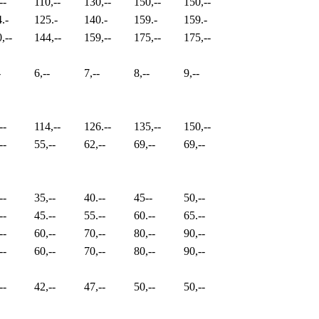
--
110,--
130,--
150,--
150,--
.-
125.-
140.-
159.-
159.-
,--
144,--
159,--
175,--
175,--
-
6,--
7,--
8,--
9,--
--
114,--
126.--
135,--
150,--
--
55,--
62,--
69,--
69,--
--
35,--
40.--
45--
50,--
--
45.--
55.--
60.--
65.--
--
60,--
70,--
80,--
90,--
--
60,--
70,--
80,--
90,--
--
42,--
47,--
50,--
50,--