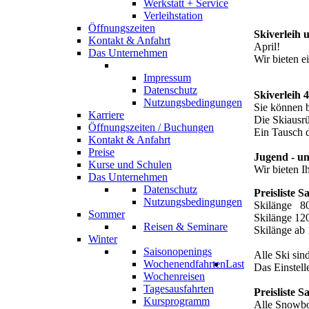
Werkstatt + Service
Verleihstation
Öffnungszeiten
Skiverleih 
Kontakt & Anfahrt
April!
Das Unternehmen
Wir bieten e
Impressum
Datenschutz
Skiverleih 
Nutzungsbedingungen
Sie können b
Karriere
Die Skiausrü
Öffnungszeiten / Buchungen
Ein Tausch d
Kontakt & Anfahrt
Preise
Jugend - u
Kurse und Schulen
Wir bieten I
Das Unternehmen
Datenschutz
Preisliste S
Nutzungsbedingungen
Skilänge 80 
Sommer
Skilänge 120
Reisen & Seminare
Skilänge ab 
Winter
Saisonopenings
Alle Ski si
Wochenendfahrten
Last
Das Einstell
Wochenreisen
Tagesausfahrten
Preisliste 
Kursprogramm
Alle Snowbo