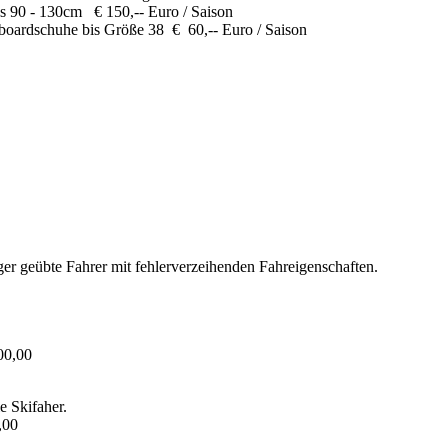
s 90 - 130cm € 150,-- Euro / Saison
oardschuhe bis Größe 38 € 60,-- Euro / Saison
ger geübte Fahrer mit fehlerverzeihenden Fahreigenschaften.
00,00
le Skifaher.
,00