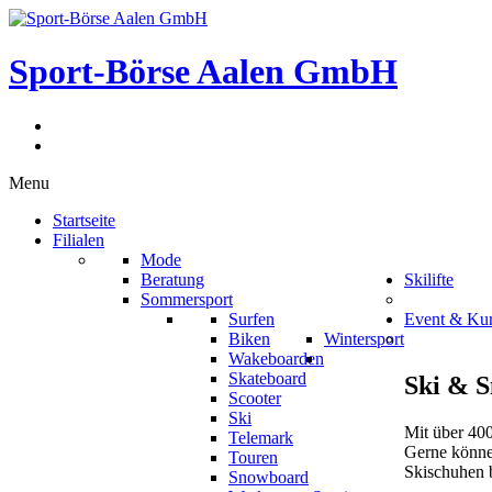
Sport-Börse Aalen GmbH
Menu
Startseite
Filialen
Mode
Beratung
Skilifte
Sommersport
Surfen
Event & Ku
Biken
Wintersport
Wakeboarden
Skateboard
Ski
&
S
Scooter
Ski
Mit über 400
Telemark
Gerne könne
Touren
Skischuhen 
Snowboard