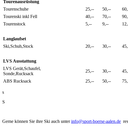
Tourenausrüstung
Tourenschuhe
25,--
50,--
60,
Tourenski inkl Fell
40,--
70,--
90,
Tourenstock
5,--
9,--
12,
Langlaufset
Ski,Schuh,Stock
20,--
30,--
45,
LVS Ausstattung
LVS Gerät,Schaufel,
25,--
30,--
45,
Sonde,Rucksack
ABS Rucksack
25,--
50,--
75,
s
S
Gerne können Sie ihre Ski auch unter
info@sport-boerse-aalen.de
res