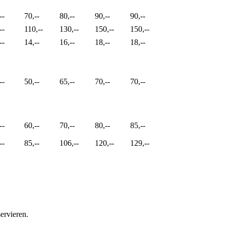
--
70,--
80,--
90,--
90,--
--
110,--
130,--
150,--
150,--
--
14,--
16,--
18,--
18,--
--
50,--
65,--
70,--
70,--
--
60,--
70,--
80,--
85,--
--
85,--
106,--
120,--
129,--
ervieren.