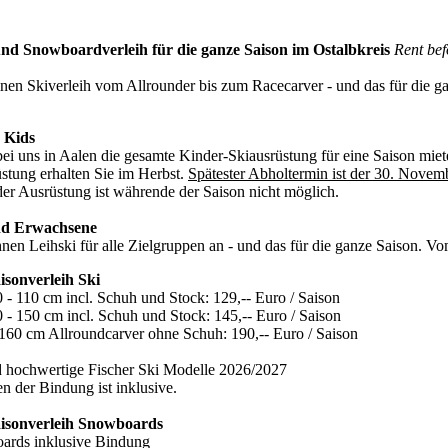
und Snowboardverleih für die ganze Saison im Ostalbkreis
Rent bef
inen Skiverleih vom Allrounder bis zum Racecarver - und das für die gan
4 Kids
ei uns in Aalen die gesamte Kinder-Skiausrüstung für eine Saison mieten.
stung erhalten Sie im Herbst.
Spätester Abholtermin ist der 30. Novem
er Ausrüstung ist währende der Saison nicht möglich.
nd Erwachsene
hnen Leihski für alle Zielgruppen an - und das für die ganze Saison. 
aisonverleih Ski
- 110 cm incl. Schuh und Stock: 129,-- Euro / Saison
 - 150 cm incl. Schuh und Stock: 145,-- Euro / Saison
160 cm Allroundcarver ohne Schuh: 190,-- Euro / Saison
nd hochwertige Fischer Ski Modelle 2026/2027
en der Bindung ist inklusive.
Saisonverleih Snowboards
ards inklusive Bindung