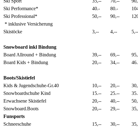
Ski Sport
35,--
70,--
90,
Ski Performance*
40.-
80.-
104
Ski Professional*
50,--
90,--
120
* inklusive Versicherung
Skistöcke
3,--
4,--
5,-
Snowboard inkl Bindung
Board Allround + Bindung
39,--
69,--
95,
Board Kids + Bindung
20,--
34,--
46.
Boots/Skistiefel
Kids & Jugendschuhe-Gr.40
10,--
20,--
30,
Snowboardschuhe Kind
15.--
25.--
35.
Erwachsene Skistiefel
20,--
40,--
50,
Snowboard.Boots
20,--
29,--
35,
Funsports
Schneeschuhe
15,--
30,--
35,