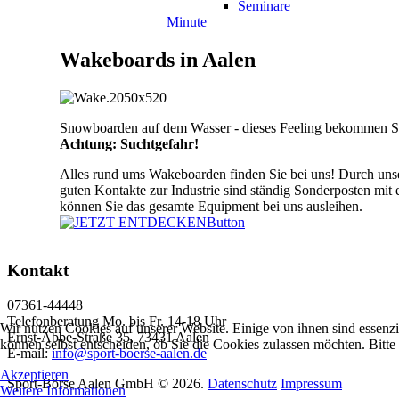
Seminare
Minute
Wakeboards
in
Aalen
Snowboarden auf dem Wasser - dieses Feeling bekommen Sie
Achtung: Suchtgefahr!
Alles rund ums Wakeboarden finden Sie bei uns! Durch unser
guten Kontakte zur Industrie sind ständig Sonderposten mit 
können Sie das gesamte Equipment bei uns ausleihen.
Kontakt
07361-44448
Telefonberatung Mo. bis Fr. 14-18 Uhr
Wir nutzen Cookies auf unserer Website. Einige von ihnen sind essenzi
Ernst-Abbe-Straße 35, 73431 Aalen
können selbst entscheiden, ob Sie die Cookies zulassen möchten. Bitte
E-mail:
info@sport-boerse-aalen.de
Akzeptieren
Sport-Börse Aalen GmbH
©
2026.
Datenschutz
Impressum
Weitere Informationen