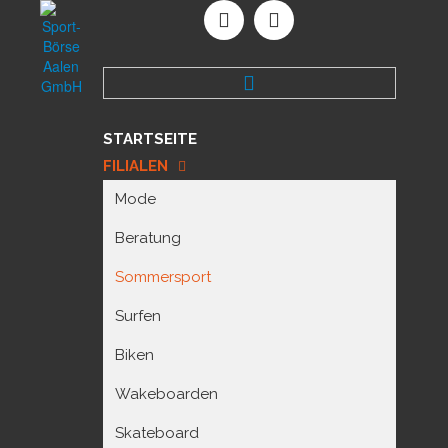
STARTSEITE
FILIALEN
Mode
Beratung
Sommersport
Surfen
Biken
Wakeboarden
Skateboard