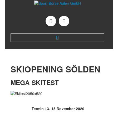
STARTSEITE
FILIALEN
SKIOPENING
SÖLDEN
Mode
Beratung
MEGA SKITEST
Sommersport
Surfen
Termin 13.-15.November 2020
Biken