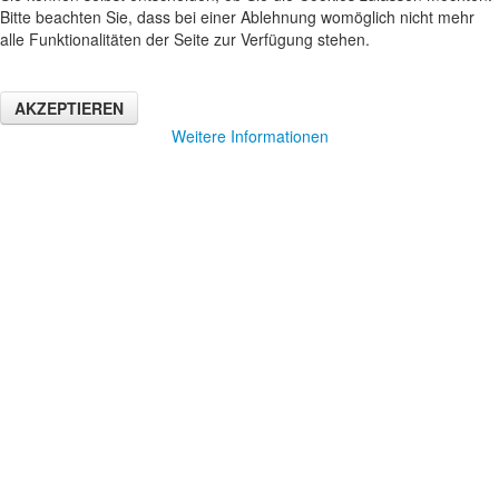
Bitte beachten Sie, dass bei einer Ablehnung womöglich nicht mehr
alle Funktionalitäten der Seite zur Verfügung stehen.
AKZEPTIEREN
Weitere Informationen
KONTAKT
07361-44448
Telefonberatung Mo. bis
Fr. 14-18 Uhr
Ernst-Abbe-Straße 35, 73431 Aalen
E-mail:
info@sport-boerse-aalen.de