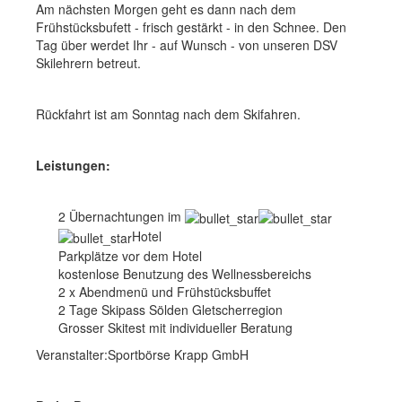
Am nächsten Morgen geht es dann nach dem
Frühstücksbufett - frisch gestärkt - in den Schnee. Den
Nutzungsbedingungen
Tag über werdet Ihr - auf Wunsch - von unseren DSV
EVENT & KURSE
Skilehrern betreut.
Sommer
Rückfahrt ist am Sonntag nach dem Skifahren.
Reisen & Seminare
Winter
Leistungen:
Saisonopenings
2 Übernachtungen im
Wochenendfahrten
Hotel
Parkplätze vor dem Hotel
Wochenreisen
kostenlose Benutzung des Wellnessbereichs
2 x Abendmenü und Frühstücksbuffet
Tagesausfahrten
2 Tage Skipass Sölden Gletscherregion
Grosser Skitest mit individueller Beratung
Kursprogramm
Veranstalter:Sportbörse Krapp GmbH
Seminare