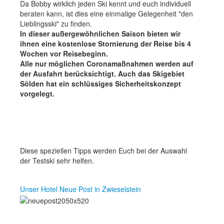
Da Bobby wirklich jeden Ski kennt und euch individuell
Das Unternehmen
beraten kann, ist dies eine einmalige Gelegenheit "den
Lieblingsski" zu finden.
Impressum
In dieser außergewöhnlichen Saison bieten wir
ihnen eine kostenlose Stornierung der Reise bis 4
Datenschutz
Wochen vor Reisebeginn.
Alle nur möglichen Coronamaßnahmen werden auf
Nutzungsbedingungen
der Ausfahrt berücksichtigt. Auch das Skigebiet
Sölden hat ein schlüssiges Sicherheitskonzept
Karriere
vorgelegt.
SKILIFTE
Öffnungszeiten / Buchungen
Kontakt & Anfahrt
Diese speziellen Tipps werden Euch bei der Auswahl
der Testski sehr helfen.
Preise
Kurse und Schulen
Unser Hotel Neue Post in Zwieselstein
Das Unternehmen
Datenschutz