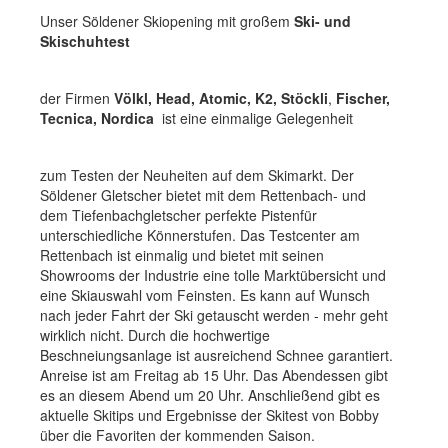
Wakeboarden
Unser Söldener Skiopening mit großem
Ski- und
Skischuhtest
Skateboard
Scooter
der Firmen
Völkl, Head,
Atomic,
K2, Stöckli
,
Fischer,
Tecnica, Nordica
ist eine einmalige Gelegenheit
Wintersport
Ski
zum Testen der Neuheiten auf dem Skimarkt. Der
Söldener Gletscher bietet mit dem Rettenbach- und
Telemark
dem Tiefenbachgletscher perfekte Pistenfür
unterschiedliche Könnerstufen. Das Testcenter am
Touren
Rettenbach ist einmalig und bietet mit seinen
Showrooms der Industrie eine tolle Marktübersicht und
Snowboard
eine Skiauswahl vom Feinsten. Es kann auf Wunsch
nach jeder Fahrt der Ski getauscht werden - mehr geht
Werkstatt + Service
wirklich nicht. Durch die hochwertige
Beschneiungsanlage ist ausreichend Schnee garantiert.
Verleihstation
Anreise ist am Freitag ab 15 Uhr. Das Abendessen gibt
es an diesem Abend um 20 Uhr. Anschließend gibt es
Öffnungszeiten
aktuelle Skitips und Ergebnisse der Skitest von Bobby
über die Favoriten der kommenden Saison.
Kontakt & Anfahrt