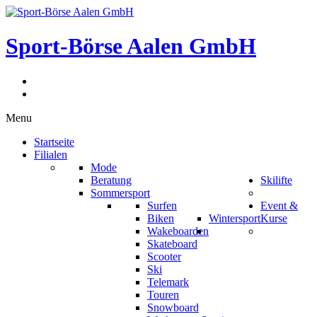
Sport-Börse Aalen GmbH
Menu
Startseite
Filialen
Mode
Beratung
Skilifte
Sommersport
Surfen
Event &
Biken
Wintersport
Kurse
Wakeboarden
Skateboard
Scooter
Ski
Telemark
Touren
Snowboard